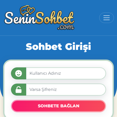
Sohbet Girişi
SOHBETE BAĞLAN