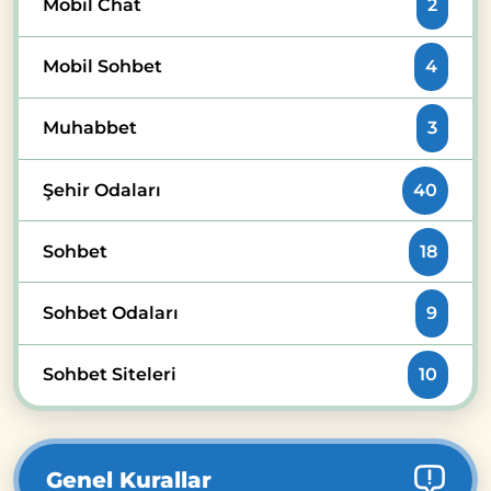
Mobil Chat
2
Mobil Sohbet
4
Muhabbet
3
Şehir Odaları
40
Sohbet
18
Sohbet Odaları
9
Sohbet Siteleri
10
Genel Kurallar