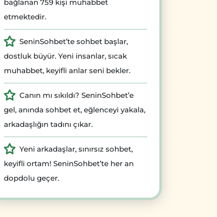
bağlanan 759 kişi muhabbet
etmektedir.
SeninSohbet’te sohbet başlar,
dostluk büyür. Yeni insanlar, sıcak
muhabbet, keyifli anlar seni bekler.
Canın mı sıkıldı? SeninSohbet’e
gel, anında sohbet et, eğlenceyi yakala,
arkadaşlığın tadını çıkar.
Yeni arkadaşlar, sınırsız sohbet,
keyifli ortam! SeninSohbet’te her an
dopdolu geçer.