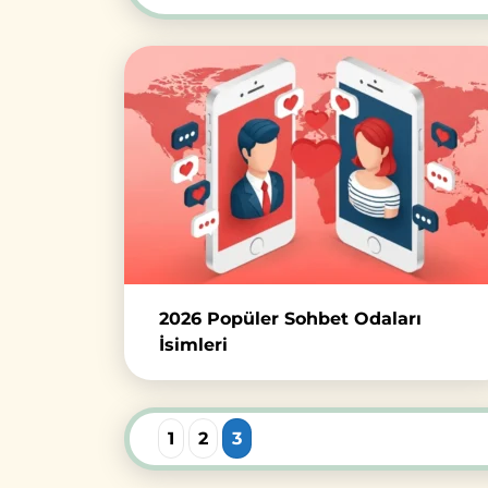
2026 Popüler Sohbet Odaları
İsimleri
1
2
3