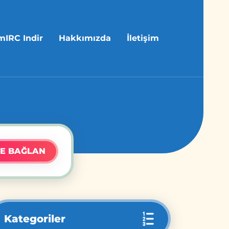
mIRC Indir
Hakkımızda
İletişim
E BAĞLAN
Kategoriler