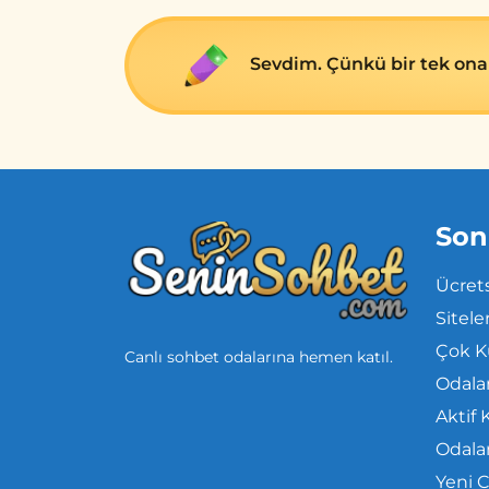
Sevdim. Çünkü bir tek ona 
Son
Ücrets
Siteler
Çok K
Canlı sohbet odalarına hemen katıl.
Odalar
Aktif 
Odalar
Yeni C