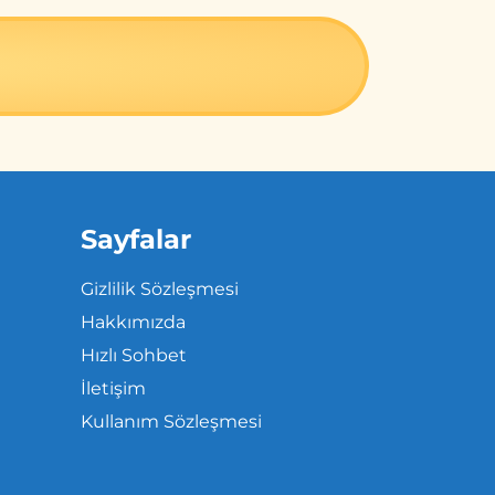
Sayfalar
Gizlilik Sözleşmesi
Hakkımızda
Hızlı Sohbet
İletişim
Kullanım Sözleşmesi