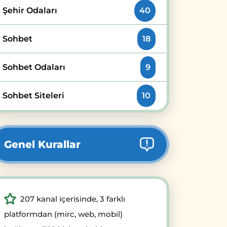
Şehir Odaları
40
Sohbet
18
Sohbet Odaları
9
Sohbet Siteleri
10
Genel Kurallar
207 kanal içerisinde, 3 farklı
platformdan (mirc, web, mobil)