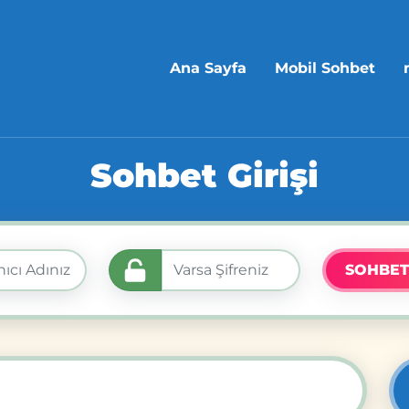
Ana Sayfa
Mobil Sohbet
Sohbet Girişi
SOHBET