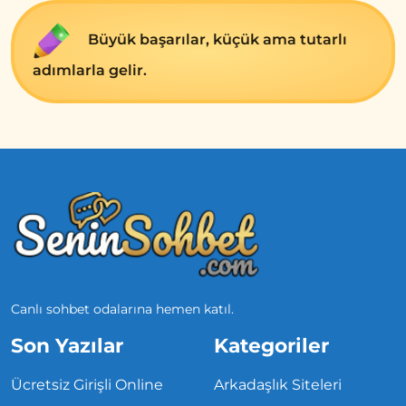
Büyük başarılar, küçük ama tutarlı
adımlarla gelir.
Canlı sohbet odalarına hemen katıl.
Son Yazılar
Kategoriler
Ücretsiz Girişli Online
Arkadaşlık Siteleri