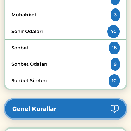
Muhabbet
3
Şehir Odaları
40
Sohbet
18
Sohbet Odaları
9
Sohbet Siteleri
10
Genel Kurallar