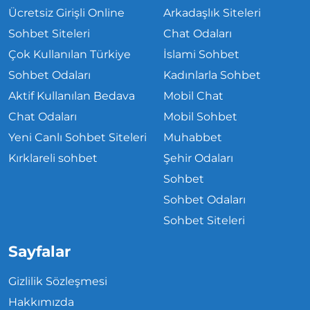
Ücretsiz Girişli Online
Arkadaşlık Siteleri
Sohbet Siteleri
Chat Odaları
Çok Kullanılan Türkiye
İslami Sohbet
Sohbet Odaları
Kadınlarla Sohbet
Aktif Kullanılan Bedava
Mobil Chat
Chat Odaları
Mobil Sohbet
Yeni Canlı Sohbet Siteleri
Muhabbet
Kırklareli sohbet
Şehir Odaları
Sohbet
Sohbet Odaları
Sohbet Siteleri
Sayfalar
Gizlilik Sözleşmesi
Hakkımızda