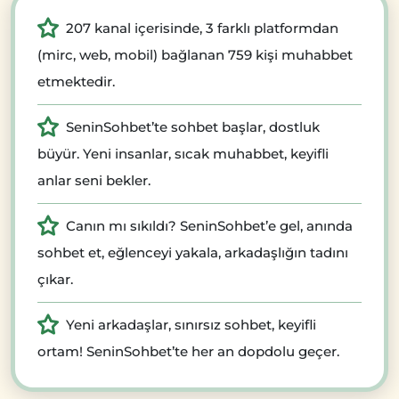
207 kanal içerisinde, 3 farklı platformdan
(mirc, web, mobil) bağlanan 759 kişi muhabbet
etmektedir.
SeninSohbet’te sohbet başlar, dostluk
büyür. Yeni insanlar, sıcak muhabbet, keyifli
anlar seni bekler.
Canın mı sıkıldı? SeninSohbet’e gel, anında
sohbet et, eğlenceyi yakala, arkadaşlığın tadını
çıkar.
Yeni arkadaşlar, sınırsız sohbet, keyifli
ortam! SeninSohbet’te her an dopdolu geçer.