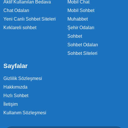
Aktif Kullanılan Bedava
Mobil Chat
Chat Odaları
Mobil Sohbet
Yeni Canlı Sohbet Siteleri
Muhabbet
Kırklareli sohbet
Şehir Odaları
Sohbet
Sohbet Odaları
Sohbet Siteleri
Sayfalar
Gizlilik Sözleşmesi
Hakkımızda
Hızlı Sohbet
İletişim
Kullanım Sözleşmesi