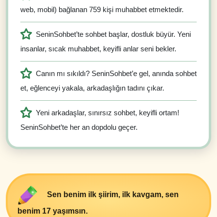
web, mobil) bağlanan 759 kişi muhabbet etmektedir.
SeninSohbet’te sohbet başlar, dostluk büyür. Yeni
insanlar, sıcak muhabbet, keyifli anlar seni bekler.
Canın mı sıkıldı? SeninSohbet’e gel, anında sohbet
et, eğlenceyi yakala, arkadaşlığın tadını çıkar.
Yeni arkadaşlar, sınırsız sohbet, keyifli ortam!
SeninSohbet’te her an dopdolu geçer.
Sen benim ilk şiirim, ilk kavgam, sen
benim 17 yaşımsın.