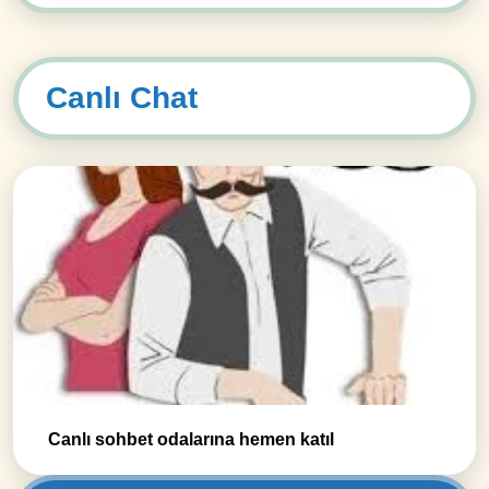
Canlı Chat
Canlı sohbet odalarına hemen katıl