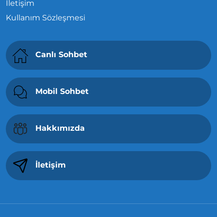
İletişim
Kullanım Sözleşmesi
Canlı Sohbet
Mobil Sohbet
Hakkımızda
İletişim