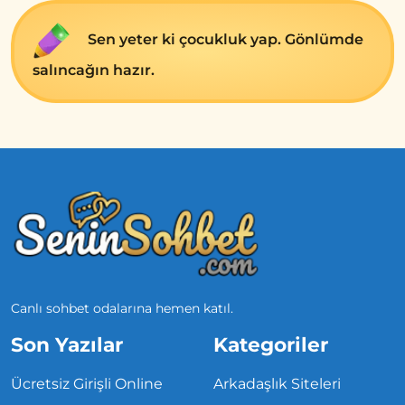
Sen yeter ki çocukluk yap. Gönlümde
salıncağın hazır.
Canlı sohbet odalarına hemen katıl.
Son Yazılar
Kategoriler
Ücretsiz Girişli Online
Arkadaşlık Siteleri