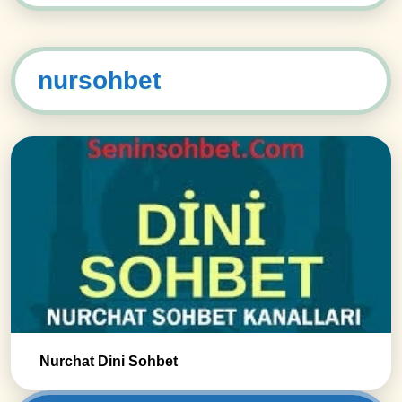
nursohbet
Nurchat Dini Sohbet