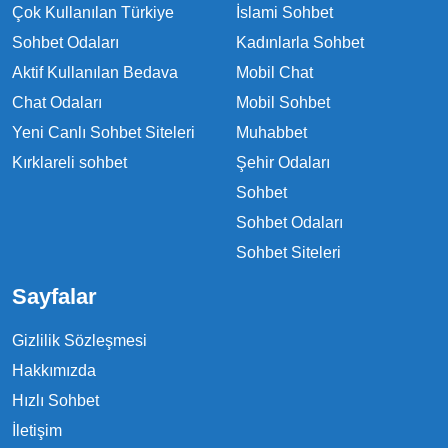
Çok Kullanılan Türkiye
İslami Sohbet
Sohbet Odaları
Kadınlarla Sohbet
Aktif Kullanılan Bedava
Mobil Chat
Chat Odaları
Mobil Sohbet
Yeni Canlı Sohbet Siteleri
Muhabbet
Kırklareli sohbet
Şehir Odaları
Sohbet
Sohbet Odaları
Sohbet Siteleri
Sayfalar
Gizlilik Sözleşmesi
Hakkımızda
Hızlı Sohbet
İletişim