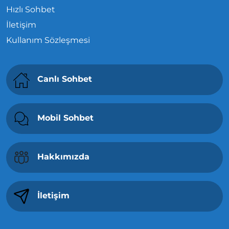
Hızlı Sohbet
İletişim
Kullanım Sözleşmesi
Canlı Sohbet
Mobil Sohbet
Hakkımızda
İletişim