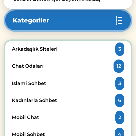
Kategoriler
Arkadaşlık Siteleri
3
Chat Odaları
12
İslami Sohbet
3
Kadınlarla Sohbet
6
Mobil Chat
2
Mobil Sohbet
4