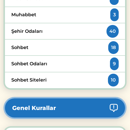
Muhabbet
3
Şehir Odaları
40
Sohbet
18
Sohbet Odaları
9
Sohbet Siteleri
10
Genel Kurallar