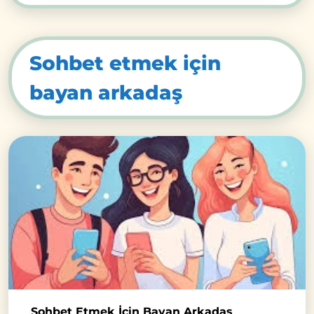
Sohbet etmek için
bayan arkadaş
Sohbet Etmek İçin Bayan Arkadaş