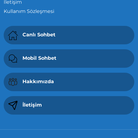
İletişim
Kullanım Sözleşmesi
Canlı Sohbet
Mobil Sohbet
Hakkımızda
İletişim