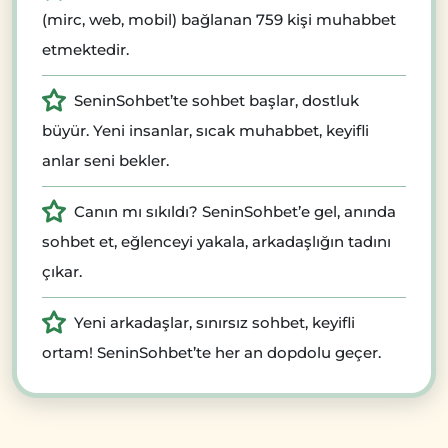
(mirc, web, mobil) bağlanan 759 kişi muhabbet
etmektedir.
SeninSohbet’te sohbet başlar, dostluk
büyür. Yeni insanlar, sıcak muhabbet, keyifli
anlar seni bekler.
Canın mı sıkıldı? SeninSohbet’e gel, anında
sohbet et, eğlenceyi yakala, arkadaşlığın tadını
çıkar.
Yeni arkadaşlar, sınırsız sohbet, keyifli
ortam! SeninSohbet’te her an dopdolu geçer.