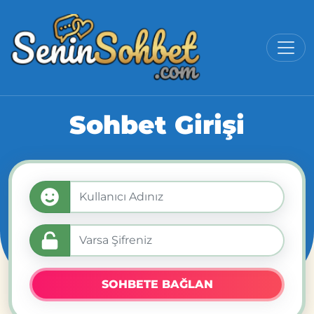
Sohbet Girişi
SOHBETE BAĞLAN