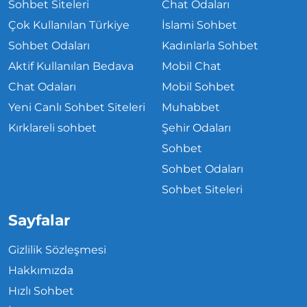
Sohbet Siteleri
Chat Odaları
Çok Kullanılan Türkiye
İslami Sohbet
Sohbet Odaları
Kadınlarla Sohbet
Aktif Kullanılan Bedava
Mobil Chat
Chat Odaları
Mobil Sohbet
Yeni Canlı Sohbet Siteleri
Muhabbet
Kırklareli sohbet
Şehir Odaları
Sohbet
Sohbet Odaları
Sohbet Siteleri
Sayfalar
Gizlilik Sözleşmesi
Hakkımızda
Hızlı Sohbet