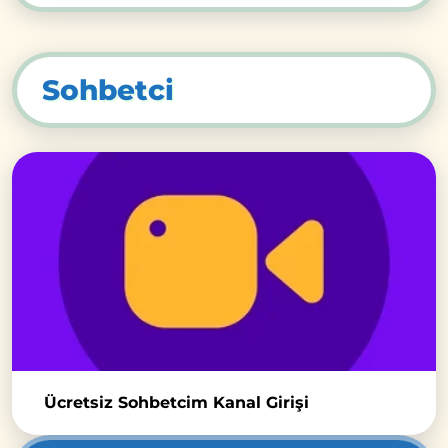
Sohbetci
Ücretsiz Sohbetcim Kanal Girişi