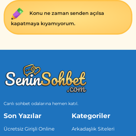
Konu ne zaman senden açılsa
kapatmaya kıyamıyorum.
Canlı sohbet odalarına hemen katıl.
Son Yazılar
Kategoriler
Ücretsiz Girişli Online
Arkadaşlık Siteleri