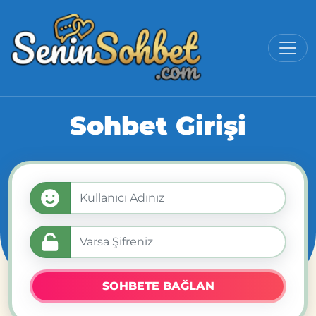
Sohbet Girişi
SOHBETE BAĞLAN