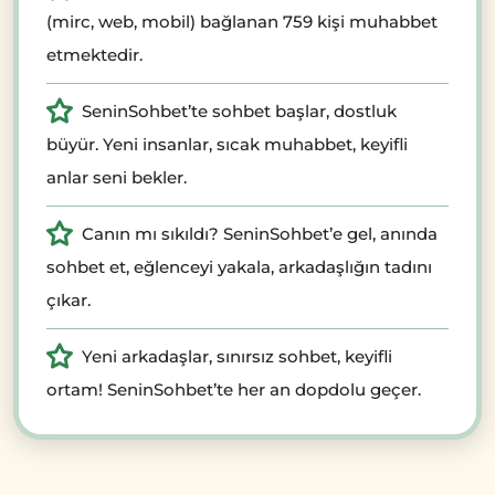
(mirc, web, mobil) bağlanan 759 kişi muhabbet
etmektedir.
SeninSohbet’te sohbet başlar, dostluk
büyür. Yeni insanlar, sıcak muhabbet, keyifli
anlar seni bekler.
Canın mı sıkıldı? SeninSohbet’e gel, anında
sohbet et, eğlenceyi yakala, arkadaşlığın tadını
çıkar.
Yeni arkadaşlar, sınırsız sohbet, keyifli
ortam! SeninSohbet’te her an dopdolu geçer.