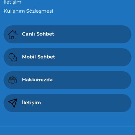
İletişim
Kullanım Sözleşmesi
Canlı Sohbet
Mobil Sohbet
Hakkımızda
İletişim