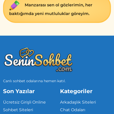
Manzarası sen ol gözlerimin, her
baktığımda yeni mutluluklar göreyim.
Canlı sohbet odalarına hemen katıl.
Son Yazılar
Kategoriler
Ücretsiz Girişli Online
Arkadaşlık Siteleri
Sohbet Siteleri
Chat Odaları