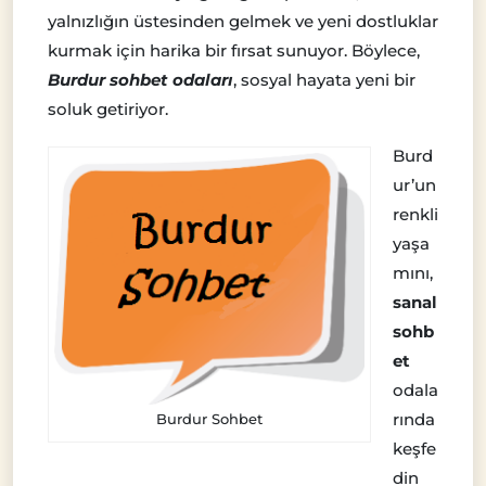
yalnızlığın üstesinden gelmek ve yeni dostluklar
kurmak için harika bir fırsat sunuyor. Böylece,
Burdur sohbet odaları
, sosyal hayata yeni bir
soluk getiriyor.
Burd
ur’un
renkli
yaşa
mını,
sanal
sohb
et
odala
rında
Burdur Sohbet
keşfe
din