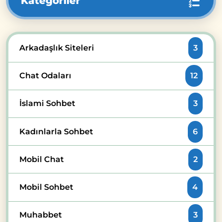
Kategoriler
Arkadaşlık Siteleri
3
Chat Odaları
12
İslami Sohbet
3
Kadınlarla Sohbet
6
Mobil Chat
2
Mobil Sohbet
4
Muhabbet
3