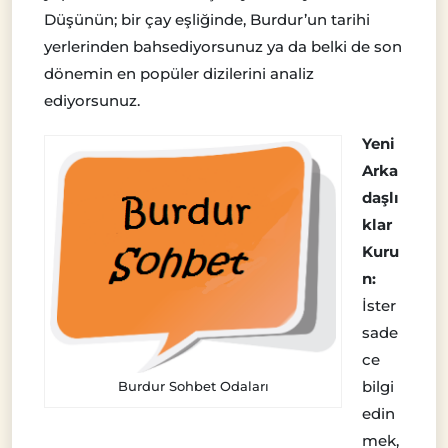
Düşünün; bir çay eşliğinde, Burdur’un tarihi
yerlerinden bahsediyorsunuz ya da belki de son
dönemin en popüler dizilerini analiz
ediyorsunuz.
Yeni
Arka
daşlı
klar
Kuru
n:
İster
sade
ce
bilgi
Burdur Sohbet Odaları
edin
mek,