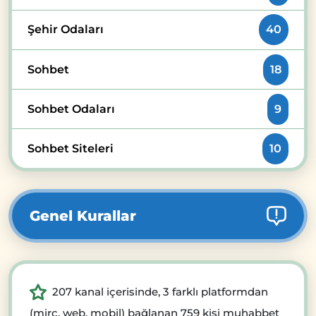
Şehir Odaları
40
Sohbet
18
Sohbet Odaları
9
Sohbet Siteleri
10
Genel Kurallar
207 kanal içerisinde, 3 farklı platformdan
(mirc, web, mobil) bağlanan 759 kişi muhabbet