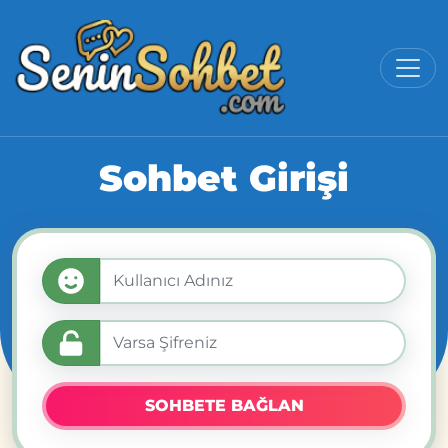
Sohbet Girişi
SOHBETE BAĞLAN