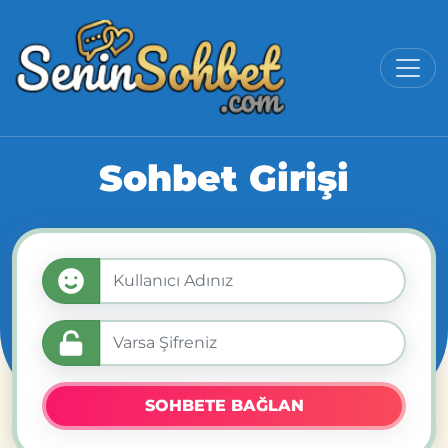
Sohbet Girişi
SOHBETE BAĞLAN