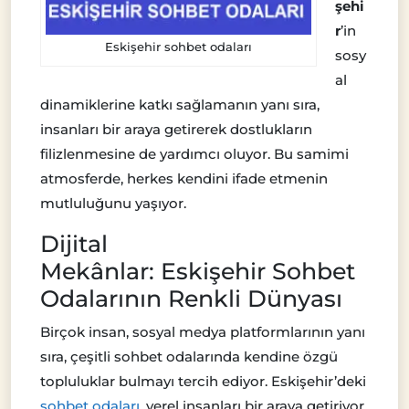
şehi
r
’in
Eskişehir sohbet odaları
sosy
al
dinamiklerine katkı sağlamanın yanı sıra,
insanları bir araya getirerek dostlukların
filizlenmesine de yardımcı oluyor. Bu samimi
atmosferde, herkes kendini ifade etmenin
mutluluğunu yaşıyor.
Dijital
Mekânlar: Eskişehir Sohbet
Odalarının Renkli Dünyası
Birçok insan, sosyal medya platformlarının yanı
sıra, çeşitli sohbet odalarında kendine özgü
topluluklar bulmayı tercih ediyor. Eskişehir’deki
sohbet odaları
, yerel insanları bir araya getiriyor