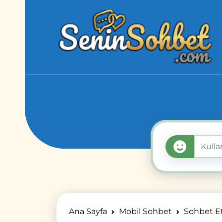
Ana Sayfa
Mobil Sohbet
Sohbet Et