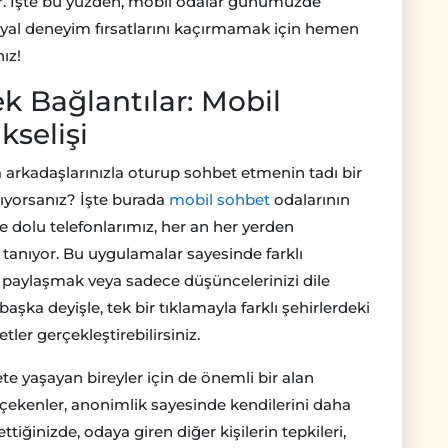
or. İşte bu yüzden, mobil odalar günümüzde
osyal deneyim fırsatlarını kaçırmamak için hemen
ız!
 Bağlantılar: Mobil
kselişi
rkadaşlarınızla oturup sohbet etmenin tadı bir
ıyorsanız? İşte burada
mobil sohbet
odalarının
le dolu telefonlarımız, her an her yerden
tanıyor. Bu uygulamalar sayesinde farklı
ızı paylaşmak veya sadece düşüncelerinizi dile
aşka deyişle, tek bir tıklamayla farklı şehirlerdeki
ler gerçekleştirebilirsiniz.
ete yaşayan bireyler için de önemli bir alan
 çekenler, anonimlik sayesinde kendilerini daha
ettiğinizde, odaya giren diğer kişilerin tepkileri,