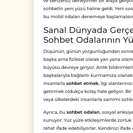
ve benzersiz deneyimler bir araya geliy
sohbetin yeni yüzü haline geldi. Yeni s
bu mobil odaları denemeye başlamalısın
Sanal Dünyada Gerçek
Sohbet Odalarının Yü
Düşünün, günün yorgunluğundan sonra a
başka ama fiziksel olarak yan yana olam
büyüsü devreye giriyor. Anlık bildirimler
başkalarıyla bağlantı kurmamıza olanak 
insanlarla
sohbet etmek
, ilgi alanların
getirmek oldukça kolay hale geliyor. Bir b
veya ülkelerdeki insanlarla samimi sohbet
Ayrıca, bu
sohbet odaları
, sosyal anksiy
sunuyor. Yüz yüze etkileşimlerde zorluk
rahat ifade edebiliyorlar. Kendinizi ifade 