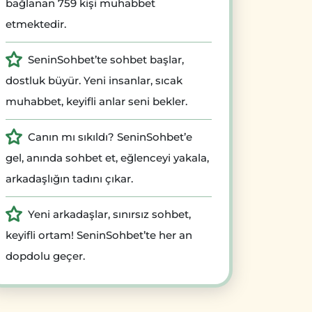
bağlanan 759 kişi muhabbet
etmektedir.
SeninSohbet’te sohbet başlar,
dostluk büyür. Yeni insanlar, sıcak
muhabbet, keyifli anlar seni bekler.
Canın mı sıkıldı? SeninSohbet’e
gel, anında sohbet et, eğlenceyi yakala,
arkadaşlığın tadını çıkar.
Yeni arkadaşlar, sınırsız sohbet,
keyifli ortam! SeninSohbet’te her an
dopdolu geçer.