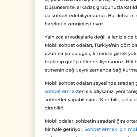
Düşünsenize, arkadaş grubunuzla katıldı
da sohbet edebiliyorsunuz. Bu, iletişimi 
hareketle zenginleştiriyor.
Yalnızca arkadaşlarla değil, ailenizle de 
Mobil sohbet odaları, Türkiye’nin dört bi
uzun bir yolculuğa çıkmanıza gerek yok. 
toplanıp gülüp eğlenebiliyorsunuz. Hâl 
etmenin değil, aynı zamanda bağ kurmanı
Mobil sohbet odaları sayesinde sıradan gü
sohbet etmek
ten sıkıldıysanız, yeni tanı
sohbetler yapabilirsiniz. Kim bilir, belk
girebilir!
Mobil odalar, sohbetin sıradanlığını orta
bir hale getiriyor.
Sohbet etmek için mob