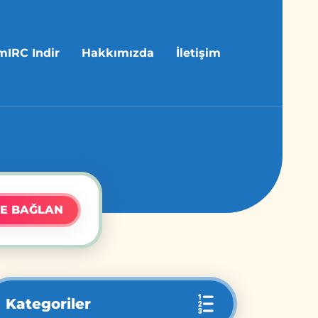
mIRC Indir
Hakkımızda
İletişim
E BAĞLAN
Kategoriler