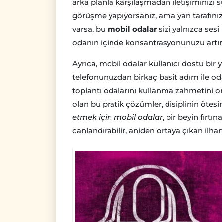
arka planla karşılaşmadan iletişiminizi s
görüşme yapıyorsanız, ama yan tarafınız
varsa, bu
mobil odalar
sizi yalnızca ses
odanın içinde konsantrasyonunuzu artırı
Ayrıca, mobil odalar kullanıcı dostu bir 
telefonunuzdan birkaç basit adım ile oda
toplantı odalarını kullanma zahmetini orta
olan bu pratik çözümler, disiplinin ötesi
etmek için mobil odalar
, bir beyin fırtın
canlandırabilir, aniden ortaya çıkan ilham