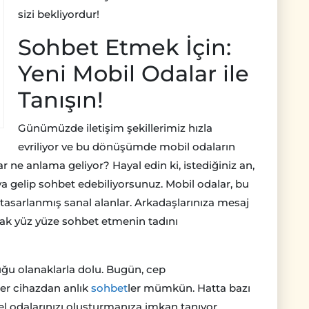
sizi bekliyordur!
Sohbet Etmek İçin:
Yeni Mobil Odalar ile
Tanışın!
Günümüzde iletişim şekillerimiz hızla
evriliyor ve bu dönüşümde mobil odaların
r ne anlama geliyor? Hayal edin ki, istediğiniz an,
aya gelip sohbet edebiliyorsunuz. Mobil odalar, bu
tasarlanmış sanal alanlar. Arkadaşlarınıza mesaj
ak yüz yüze sohbet etmenin tadını
uğu olanaklarla dolu. Bugün, cep
her cihazdan anlık
sohbet
ler mümkün. Hatta bazı
el odalarınızı oluşturmanıza imkan tanıyor.