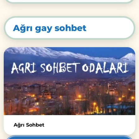
Ağrı gay sohbet
Ağrı Sohbet