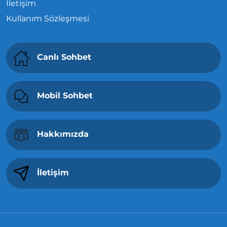
İletişim
Kullanım Sözleşmesi
Canlı Sohbet
Mobil Sohbet
Hakkımızda
İletişim