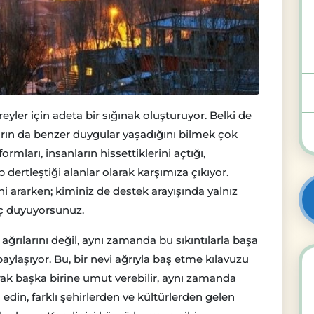
eyler için adeta bir sığınak oluşturuyor. Belki de
nların da benzer duygular yaşadığını bilmek çok
ormları, insanların hissettiklerini açtığı,
p dertleştiği alanlar olarak karşımıza çıkıyor.
ini ararken; kiminiz de destek arayışında yalnız
aç duyuyorsunuz.
 ağrılarını değil, aynı zamanda bu sıkıntılarla başa
aylaşıyor. Bu, bir nevi ağrıyla baş etme kılavuzu
arak başka birine umut verebilir, aynı zamanda
l edin, farklı şehirlerden ve kültürlerden gelen