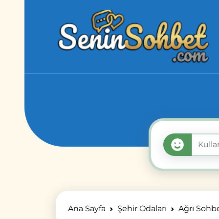
Ana Sayfa
Şehir Odaları
Ağrı Sohb