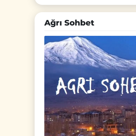
Ağrı Sohbet