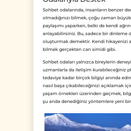
Sohbet odalarında, insanların benzer de
olmadığınızı bilmek, çoğu zaman büyük b
paylaşımı yaparken, belki de kendi ağrını
anlayabilirsiniz. Bu, sadece bir dinleme 
oluşturmak demektir. Kendi hikayenizi an
bilmek gerçekten can simidi gibi.
Sohbet odaları yalnızca bireylerin deney
uzmanlarla da iletişim kurabileceğiniz 
tedaviye kadar birçok bilgiyi anında e
nasıl başa çıkabileceğinizi açıklamak i
yaşam örnekleri üzerinden geçmek, bilgiyi 
şu anda denediğiniz yöntemlere yeni bir p