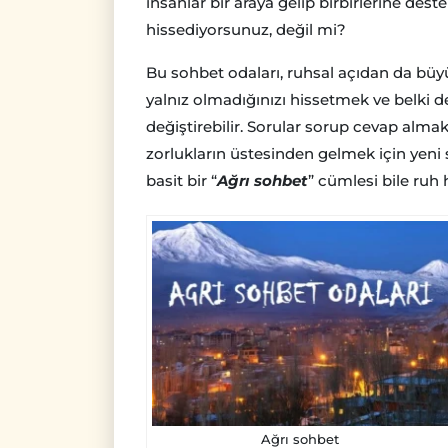
insanlar bir araya gelip birbirlerine des
hissediyorsunuz, değil mi?
Bu sohbet odaları, ruhsal açıdan da büyük
yalnız olmadığınızı hissetmek ve belki de
değiştirebilir. Sorular sorup cevap almak
zorlukların üstesinden gelmek için yeni st
basit bir “
Ağrı sohbet
” cümlesi bile ruh h
Ağrı sohbet