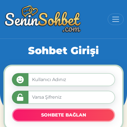
Sohbet Girişi
SOHBETE BAĞLAN