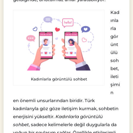
Kad
ınla
rla
gör
ünt
ülü
soh
bet,
ileti
Kadınlarla görüntülü sohbet
şimi
n
en önemli unsurlarından biridir. Türk
kadınlarıyla göz göze iletişim kurmak, sohbetin
enerjisini yükseltir.
Kadınlarla görüntülü
sohbet
, sadece kelimelerle değil duygularla da
yoğun bir paylaşım sağlar. Özellikle etkileşimli